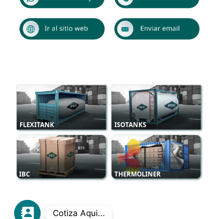
CONOCE NUESTRAS
SOLUCIONES DE EMBALAJE
FLEXITANK
ISOTANKS
IBC
THERMOLINER
Cotiza Aqui...